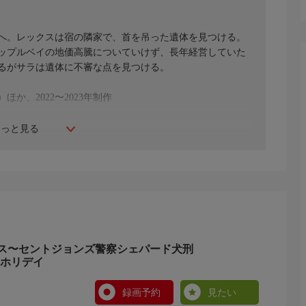
へ。レックスは宿の隣家で、首を吊った遺体を見つける。
ップルベイの地価高騰についていけず、長年経営していた
るがサラは遺体に不審な点を見つける。
か、2022〜2023年制作
もっと見る
ス〜セントジョンズ警察シェパード犬刑
のホリデイ
録画予約
見たい