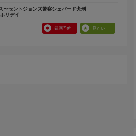
ス〜セントジョンズ警察シェパード犬刑
のホリデイ
録画予約
見たい