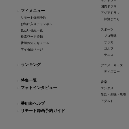
海外ドラマ
国内ドラマ
マイメニュー
アジアドラマ
リモート録画予約
韓流まつり
お気に入りチャンネル
スポーツ
見たい番組一覧
プロ野球
検索ワード登録
サッカー
番組お知らせメール
ゴルフ
マイ番組ページ
テニス
ランキング
アニメ・キッズ
ディズニー
特集一覧
音楽
フォトインタビュー
エンタメ
生活・趣味・教養
アダルト
番組表ヘルプ
リモート録画予約ガイド