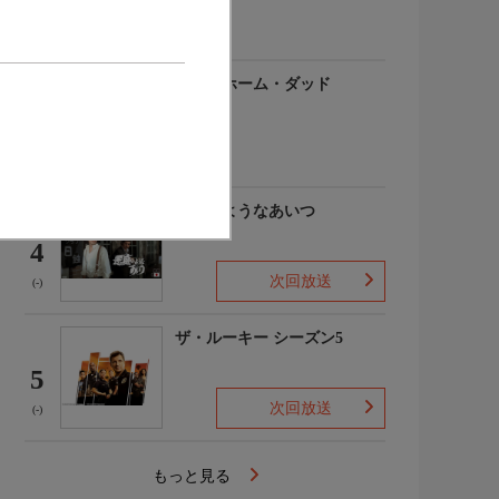
(-)
アットホーム・ダッド
3
(-)
悪魔のようなあいつ
4
次回放送
(-)
ザ・ルーキー シーズン5
5
次回放送
(-)
もっと見る