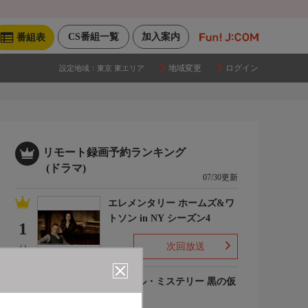
CS番組一覧
加入案内
番組表
地域変更
ログイン
設定地域：
東京 東エリア
リモート録画予約ランキング
(ドラマ)
07/30更新
エレメンタリー ホームズ&ワ
トソン in NY シーズン4
1
次回放送
(-)
ルーヴル・ミステリー 黒の仮
面
2