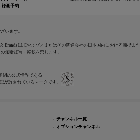
ト録画予約
ございます。
iVo Brands LLCおよび／またはその関連会社の日本国内における商標
材の無断複写・転載を禁じます。
、テレビ番組の公式情報である
スにのみ表記が許されているマークです。
チャンネル一覧
オプションチャンネル