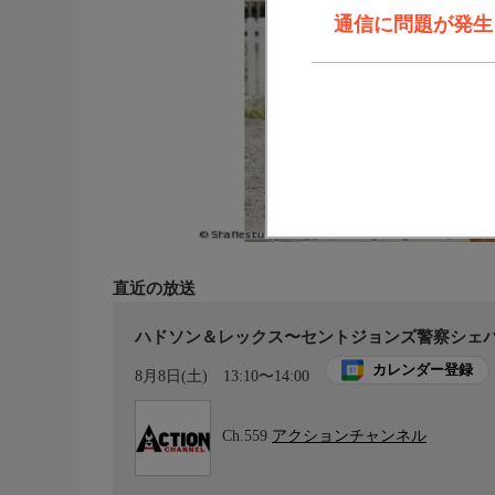
通信に問題が発生しま
直近の放送
ハドソン＆レックス〜セントジョンズ警察シェパー
カレンダー登録
8月8日(土)
13:10〜14:00
Ch.559
アクションチャンネル