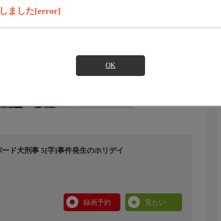
した[error]
OK
ド犬刑事 5[字]事件発生のホリデイ
録画予約
見たい