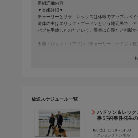
番組詳細内容
▼番組詳細▼
チャーリーとサラ、レックスは休暇でアップルベイ
遺体の主はエリック・ゴードンという地元民で、ア
パブを手放したのだという。警察は自殺だと判断す
出演：ジョン・リアドン（チャーリー・ハドソン役）ほ
放送スケジュール一覧
ハドソン＆レック
事 5[字]事件発生
8/8(土)
13:10～14:00
アクションチャンネル