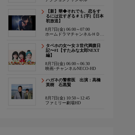
【新】華◆それでも、恋をす
るには近すぎる＃１[字]【日本
初放送】
8月7日(金) 06:00～07:00
ホームドラマチャンネルＨＤ
韓流・時代劇・国内ドラマ
タベホの女〜女３世代満腹日
記〜#1【すたみな太郎NEXT
編】
8月7日(金) 06:00～06:30
映画･チャンネルNECO-HD
ハガネの警察医 出演：高橋
英樹 石黒賢
8月7日(金) 10:50～12:45
ファミリー劇場HD