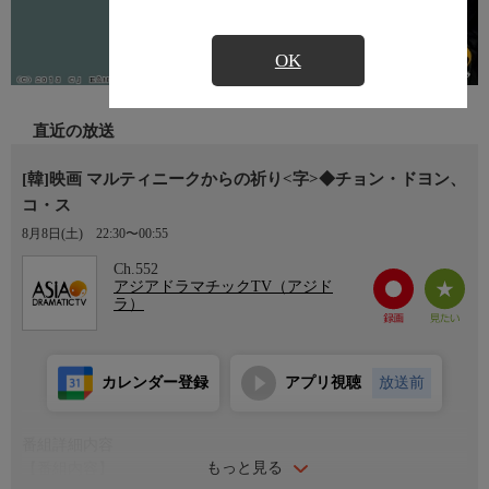
OK
直近の放送
[韓]映画 マルティニークからの祈り<字>◆チョン・ドヨン、
コ・ス
8月8日(土)
22:30〜00:55
Ch.552
アジアドラマチックTV（アジド
ラ）
カレンダー登録
アプリ視聴
放送前
番組詳細内容
もっと見る
【番組内容】