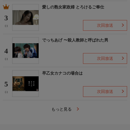
愛しの熟女家政婦 とろけるご奉仕
3
次回放送
(-)
でっちあげ 〜殺人教師と呼ばれた男
4
次回放送
(-)
早乙女カナコの場合は
5
次回放送
(-)
もっと見る