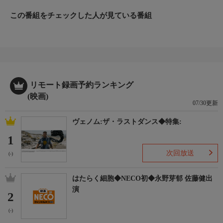
この番組をチェックした人が見ている番組
リモート録画予約ランキング
(映画)
07/30更新
ヴェノム:ザ・ラストダンス◆特集:
1
次回放送
(-)
はたらく細胞◆NECO初◆永野芽郁 佐藤健出
演
2
(-)