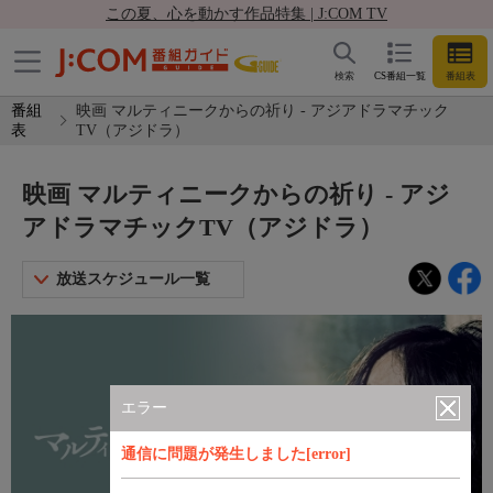
この夏、心を動かす作品特集 | J:COM TV
検索
CS番組一覧
番組表
番組
映画 マルティニークからの祈り - アジアドラマチック
表
TV（アジドラ）
映画 マルティニークからの祈り - アジ
アドラマチックTV（アジドラ）
放送スケジュール一覧
エラー
通信に問題が発生しました[error]