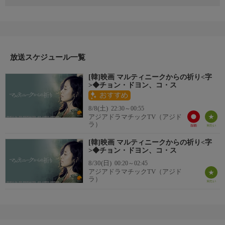
困窮した家族の危機を救うため、ある荷物をフランスへ運んだジ
ョンヨン（チョン・ドヨン）。「金の原石」だと信じていたその
荷物の正体は、なんと麻薬だった。言葉が一切通じない異国の地
での逮捕劇。弁解の余地も与えられないまま、祖国から１２，４
００ｋｍも離れたカリブ海に浮かぶ島、マルティニークの刑務所
に送り込まれてしまう。この世の果てのような地で想像を絶する
放送スケジュール一覧
過酷な環境に閉じ込められ・・・。
[韓]映画 マルティニークからの祈り<字
【番組情報】
>◆チョン・ドヨン、コ・ス
制作年：2013年 制作国：韓国 演出：パン・ウンジン 脚本：
ユン・ジンホ 出演：チョン・ドヨン、コ・ス、カン・ジウ、
8/8(土)
22:30～00:55
ペ・ソンウ、コリンヌ・マシエロ
アジアドラマチックTV（アジド
ラ）
[韓]映画 マルティニークからの祈り<字
>◆チョン・ドヨン、コ・ス
8/30(日)
00:20～02:45
アジアドラマチックTV（アジド
ラ）