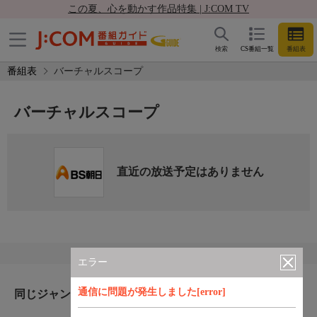
この夏、心を動かす作品特集 | J:COM TV
検索
CS番組一覧
番組表
番組表
バーチャルスコープ
バーチャルスコープ
直近の放送予定はありません
エラー
通信に問題が発生しました[error]
同じジャンルのおすすめ番組