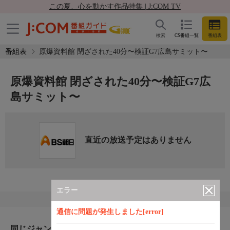
この夏、心を動かす作品特集 | J:COM TV
検索
CS番組一覧
番組表
番組表
原爆資料館 閉ざされた40分〜検証G7広島サミット〜
原爆資料館 閉ざされた40分〜検証G7広
島サミット〜
直近の放送予定はありません
エラー
通信に問題が発生しました[error]
同じジャンルのおすすめ番組