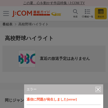
この夏、心を動かす作品特集 | J:COM TV
検索
CS番組一覧
番組表
番組表
高校野球ハイライト
高校野球ハイライト
直近の放送予定はありません
エラー
通信に問題が発生しました[error]
同じジャンルのおすすめ番組