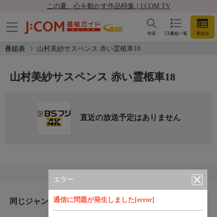
この夏、心を動かす作品特集 | J:COM TV
検索
CS番組一覧
番組表
番組表
山村美紗サスペンス 赤い霊柩車18
山村美紗サスペンス 赤い霊柩車18
直近の放送予定はありません
エラー
通信に問題が発生しました[error]
同じジャンルのおすすめ番組