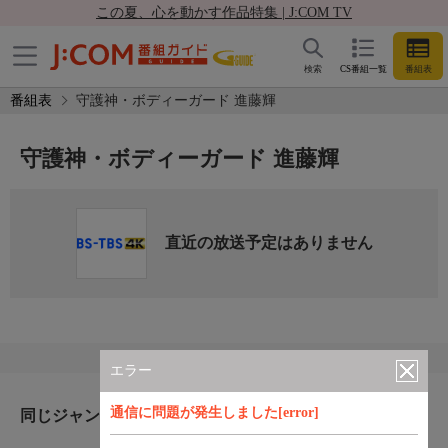
この夏、心を動かす作品特集 | J:COM TV
検索
CS番組一覧
番組表
番組表
守護神・ボディーガード 進藤輝
守護神・ボディーガード 進藤輝
直近の放送予定はありません
エラー
通信に問題が発生しました[error]
同じジャンルのおすすめ番組