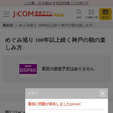
この夏、心を動かす作品特集 | J:COM TV
検索
CS番組一覧
番組表
番組表
めぐみ巡り 100年以上続く神戸の朝の楽しみ方
めぐみ巡り 100年以上続く神戸の朝の楽
しみ方
直近の放送予定はありません
エラー
通信に問題が発生しました[error]
同じジャンルのおすすめ番組