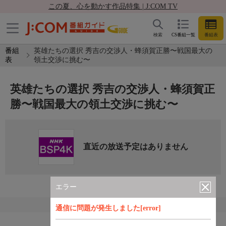
この夏、心を動かす作品特集 | J:COM TV
検索
CS番組一覧
番組表
番組
英雄たちの選択 秀吉の交渉人・蜂須賀正勝〜戦国最大の
表
領土交渉に挑む〜
英雄たちの選択 秀吉の交渉人・蜂須賀正
勝〜戦国最大の領土交渉に挑む〜
直近の放送予定はありません
エラー
通信に問題が発生しました[error]