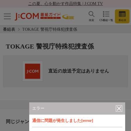
この夏、心を動かす作品特集 | J:COM TV
検索
CS番組一覧
番組表
番組表
TOKAGE 警視庁特殊犯捜査係
TOKAGE 警視庁特殊犯捜査係
直近の放送予定はありません
エラー
通信に問題が発生しました[error]
同じジャンルのおすすめ番組