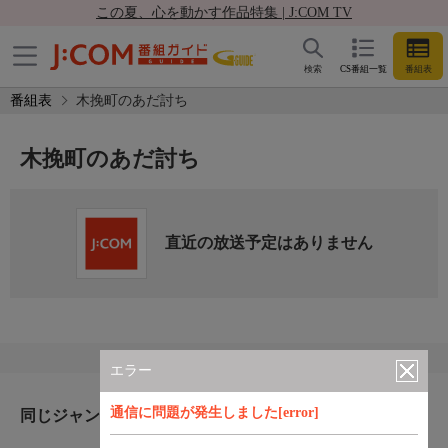
この夏、心を動かす作品特集 | J:COM TV
検索
CS番組一覧
番組表
番組表
木挽町のあだ討ち
木挽町のあだ討ち
直近の放送予定はありません
エラー
通信に問題が発生しました[error]
同じジャンルのおすすめ番組