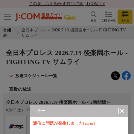
この夏、心を動かす作品特集 | J:COM TV
検索
CS番組一覧
番組表
番組
全日本プロレス 2026.7.19 後楽園ホール - FIGHTING TV
表
サムライ
全日本プロレス 2026.7.19 後楽園ホール -
FIGHTING TV サムライ
放送スケジュール一覧
直近の放送
全日本プロレス 2026.7.19 後楽園ホール＜2時間版＞
8月8日(土)
17:00〜19:00
エラー
Ch.401
オプション
通信に問題が発生しました[error]
FIGHTING TV サムライ