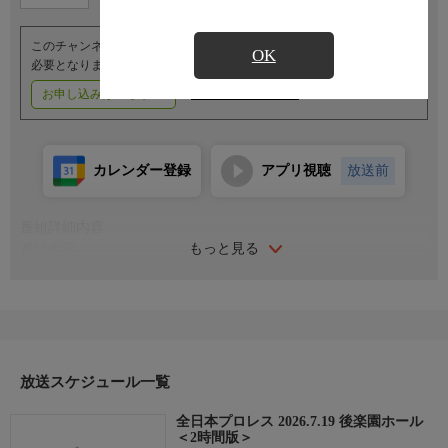
このチャンネルのご視聴には、オプションチャンネル(有料)のご契約が
OK
必要となります。
お申し込みはこちら
ご利用料金はこちら
カレンダー登録
アプリ視聴
放送前
番組詳細内容
もっと見る
番組内容
＜世界タッグ選手権試合＞
●(王者)斉藤ジュン＆斉藤レイ×(挑戦者)真霜拳號＆関本大介
＜アジアタッグ選手権試合＞
●(王者)青柳亮生＆ライジングHAYATO×(挑戦者)安齊勇馬＆小藤
将太
●宮原健斗＆羆嵐×綾部蓮＆本田竜輝
放送スケジュール一覧
●諏訪魔＆鈴木秀樹×潮崎豪＆青柳優馬
全日本プロレス 2026.7.19 後楽園ホール
●田村男児＆大森北斗＆立花誠吾＆レオン・デ・オロ×“ミスター
＜2時間版＞
斉藤”土井成樹＆MUSASHI＆吉岡世起＆青木優也