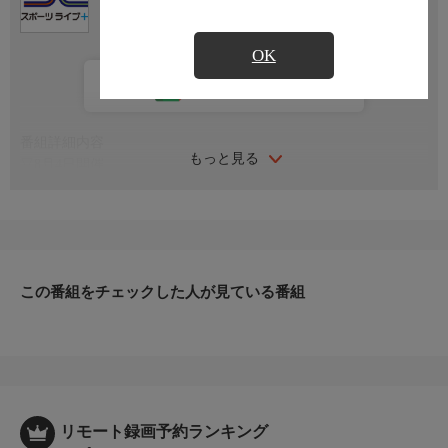
OK
カレンダー登録
番組詳細内容
もっと見る
▽8月4日開催
実況：寺島啓太
※試合状況により番組内容が変更になる可能性がございます。
この番組をチェックした人が見ている番組
リモート録画予約ランキング