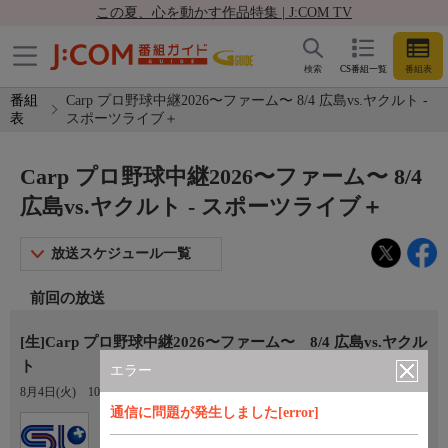
この夏、心を動かす作品特集 | J:COM TV
検索
CS番組一覧
番組表
番組
Carp プロ野球中継2026〜ファーム〜 8/4 広島vs.ヤクルト -
表
スポーツライブ＋
Carp プロ野球中継2026〜ファーム〜 8/4
広島vs.ヤクルト - スポーツライブ＋
放送スケジュール一覧
前回の放送
[生]Carp プロ野球中継2026〜ファーム〜 8/4 広島vs.ヤクル
ト
エラー
8月4日(火)
10:25〜14:00
通信に問題が発生しました[error]
Ch.410
スポーツライブ＋