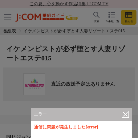
この夏、心を動かす作品特集 | J:COM TV
検索
CS番組一覧
番組表
番組表
イケメンピストが必ず堕とす人妻リゾートエステ015
イケメンピストが必ず堕とす人妻リゾ
ートエステ015
直近の放送予定はありません
エラー
通信に問題が発生しました[error]
同じジャンルのおすすめ番組