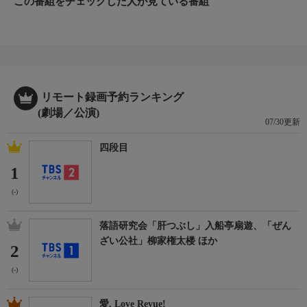
この番組をチェックした人が見ている番組
リモート録画予約ランキング
(劇場／公演)
07/30更新
四段目
1
(-)
落語研究会「肝つぶし」入船亭扇遊、「ぜん
ざい公社」柳家権太楼 ほか
2
(-)
愛, Love Revue!