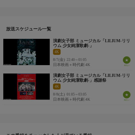
ハロー！プロジェクトのアイドルが男性も演じる、演劇女子部シ
リーズ第3弾。モー娘。の選抜メンバーと、アンジュルムの前
身・スマイレージの精鋭が、思春期のヴァンパイアを繊細に演じ
評判を呼んだ。血を糧とする種族を収容する“サナトリウム”で
は、“繭期”なる情緒不安定な少女たちが平穏に過ごしていた。
放送スケジュール一覧
番組詳細
演劇女子部 ミュージカル「LILIUM-リリ
ある日、姿の見えない友人シルベチカ（小田）の行方を追うリリ
ウム 少女純潔歌劇-」
ー（鞘師）は、いつも一人でいるスノウ（和田）から“彼女を探
4K
すな”と警告される。
8/7(金)
22:40～01:05
日本映画＋時代劇 4K
演劇女子部 ミュージカル「LILIUM-リリ
ウム 少女純潔歌劇-」感謝祭
4K
8/8(土)
01:05～03:05
日本映画＋時代劇 4K