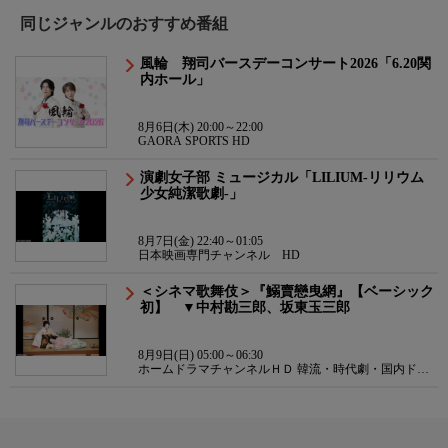
同じジャンルのおすすめ番組
風輪 翔司バースデーコンサート2026「6.20関
内ホール」
8月6日(木) 20:00～22:00
GAORA SPORTS HD
演劇女子部 ミュージカル「LILIUM-リリウム
少女純潔歌劇-」
8月7日(金) 22:40～01:05
日本映画専門チャンネル HD
＜シネマ歌舞伎＞『鰯賣戀曳網』【ベーシック
初】 ▼中村勘三郎、坂東玉三郎
8月9日(日) 05:00～06:30
ホームドラマチャンネルＨＤ 韓流・時代劇・国内ドラ
マ