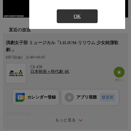
OK
直近の放送
演劇女子部 ミュージカル「LILIUM-リリウム 少女純潔歌
劇-」
8月7日(金)
22:40〜01:05
Ch.436
日本映画＋時代劇 4K
カレンダー登録
アプリ視聴
放送前
番組詳細内容
もっと見る
番組詳細
〜2ヶ月連続 演技で魅せる“ハロプロ”の世界〜