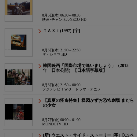
8月6日(木) 06:00～08:05
映画･チャンネルNECO-HD
ＴＡＸｉ(1997) [字]
8月6日(木) 21:00～22:50
ザ・シネマ HD
韓国映画「国際市場で逢いましょう」（2015
年 日本公開）【日本語字幕版】
8月6日(木) 21:50～00:00
フジテレビＴＷＯ ドラマ・アニメ
【真夏の怪奇特集】楳図かずお恐怖劇場 まだら
の少女
8月7日(金) 00:00～01:00
MONDOTV HD
[新] ウエスト・サイド・ストーリー [字]【CSベ