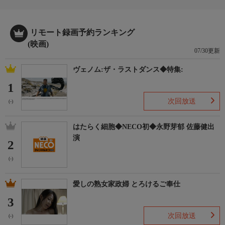
リモート録画予約ランキング
(映画)
07/30更新
ヴェノム:ザ・ラストダンス◆特集:
1
次回放送
(-)
はたらく細胞◆NECO初◆永野芽郁 佐藤健出
演
2
(-)
愛しの熟女家政婦 とろけるご奉仕
3
次回放送
(-)