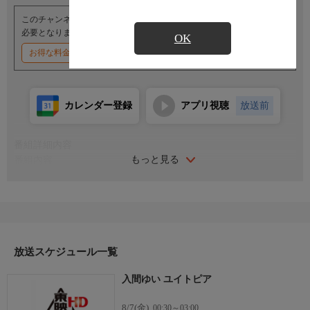
このチャンネルのご視聴には、オプションチャンネル(有料)のご契約が
必要となります。
OK
お得な料金割引キャンペーン実施中
カレンダー登録
アプリ視聴
放送前
番組詳細内容
もっと見る
番組内容
出演：入間ゆい
監督：チュンペイ
二十歳になり、大人の色気が増してきた入間ゆいちゃん。セクシ
ービキニやバニーガールコス、ゆるふわ衣装で観る者を魅了す
る！〈プロフィール〉生年月日:2005年7月12日 サイズ:T153 B86
W57 H88 出身地:埼玉県 趣味:アニメ鑑賞 特技:アニメコスプ
放送スケジュール一覧
レ、ソシャゲ
入間ゆい ユイトピア
8/7(金)
00:30～03:00