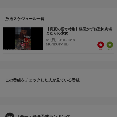
とこの京子（成海璃子）の家に泊まるが、住民たちはなぜか弓子
を「ヘビ女」と忌避するのだった！
番組内容 2/2
放送スケジュール一覧
原作：楳図かずお
監督：井口昇 脚本：小中千昭
【真夏の怪奇特集】楳図かずお恐怖劇場
出演：成海璃子、中村有沙、田中美奈子、嶋田久作
まだらの少女
製作年：2005年 本編時間：54分
8/9(日)
03:00～04:00
MONDOTV HD
※不快と感じられる場面が含まれていますが
本作品は制作者の意図を尊重しオリジナルのまま放送させて頂き
ます
この番組をチェックした人が見ている番組
リモート録画予約ランキング