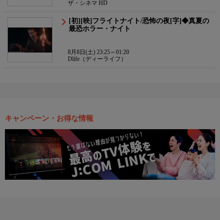
ザ・シネマ HD
[初][映]フライトナイト/恐怖の夜[字]◆真夏の
最恐ホラー・ナイト
8月8日(土) 23:25～01:20
Dlife（ディーライフ）
キャンペーン・お得な情報