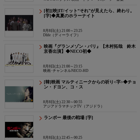
[初][映]IT/イット“それ”が見えたら、終わり。
[字]◆真夏のホラーナイト
8月8日(土) 21:00～23:25
Dlife（ディーライフ）
映画『グランメゾン・パリ』【木村拓哉 鈴木
京香出演】◆NECO初◆
8月8日(土) 21:00～23:15
映画･チャンネルNECO-HD
[韓]映画 マルティニークからの祈り<字>◆チョ
ン・ドヨン、コ・ス
8月8日(土) 22:30～00:55
アジアドラマチックTV（アジドラ）
ランボー 最後の戦場 [字]
8月8日(土) 22:45～00:25