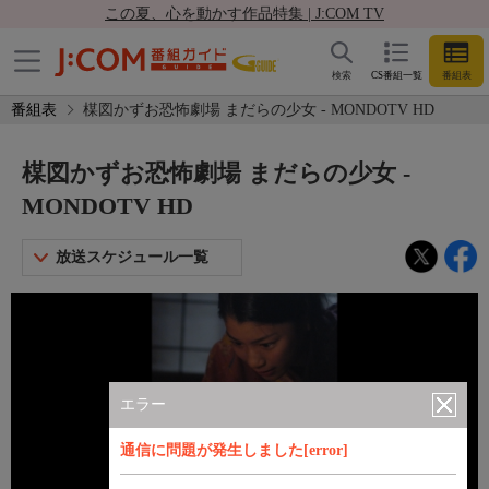
この夏、心を動かす作品特集 | J:COM TV
検索
CS番組一覧
番組表
番組表
楳図かずお恐怖劇場 まだらの少女 - MONDOTV HD
楳図かずお恐怖劇場 まだらの少女 -
MONDOTV HD
放送スケジュール一覧
エラー
通信に問題が発生しました[error]