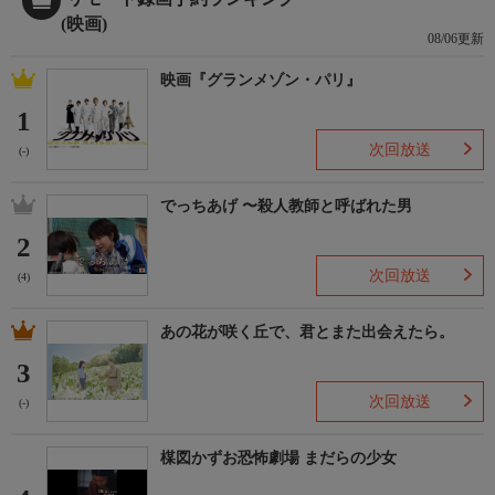
(映画)
08/06更新
映画『グランメゾン・パリ』
1
次回放送
(-)
でっちあげ 〜殺人教師と呼ばれた男
2
次回放送
(4)
あの花が咲く丘で、君とまた出会えたら。
3
次回放送
(-)
楳図かずお恐怖劇場 まだらの少女