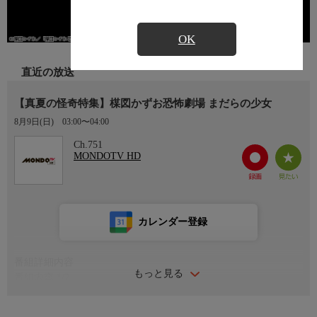
OK
直近の放送
【真夏の怪奇特集】楳図かずお恐怖劇場 まだらの少女
8月9日(日)
03:00〜04:00
Ch.751
MONDOTV HD
カレンダー登録
番組詳細内容
もっと見る
番組内容 1/2
人の憎しみが生み出す蛇の呪いの恐怖を描いた中篇ホラー！
＜ストーリー＞母の故郷を訪れた少女・弓子（中村有沙）は、い