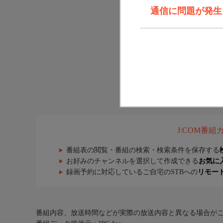
通信に問題が発生しま
J:COM番
番組表の閲覧・番組の検索・検索条件を保存する
お好みのチャンネルを選択して作成できる
お気に
録画予約に対応しているご自宅のSTBへの
リモー
番組内容、放送時間などが実際の放送内容と異なる場合が