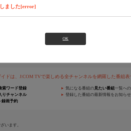
した[error]
OK
組ガイドは、J:COM TVで楽しめる全チャンネルを網羅した番組
検索ワード登録
気になる番組の
見たい番組
一覧への
入りチャンネル
登録した番組の最新情報をお知らせ
ト録画予約
ございます。