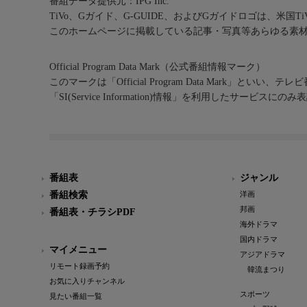
番組データ提供元：IPG Inc.
TiVo、Gガイド、G-GUIDE、およびGガイドロゴは、米国T
このホームページに掲載している記事・写真等あらゆる素
Official Program Data Mark（公式番組情報マーク）
このマークは「Official Program Data Mark」といい
「SI(Service Information)情報」を利用したサービ
番組表
ジャンル
番組検索
洋画
邦画
番組表・チラシPDF
海外ドラマ
国内ドラマ
マイメニュー
アジアドラマ
リモート録画予約
韓流まつり
お気に入りチャンネル
スポーツ
見たい番組一覧