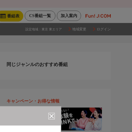
CS番組一覧
加入案内
番組表
地域変更
ログイン
設定地域：
東京 東エリア
同じジャンルのおすすめ番組
キャンペーン・お得な情報