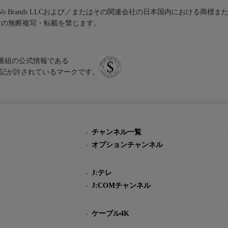
iVo Brands LLCおよび／またはその関連会社の日本国内における商標
材の無断複写・転載を禁じます。
、テレビ番組の公式情報である
スにのみ表記が許されているマークです。
チャンネル一覧
オプションチャンネル
J:テレ
J:COMチャンネル
ケーブル4K