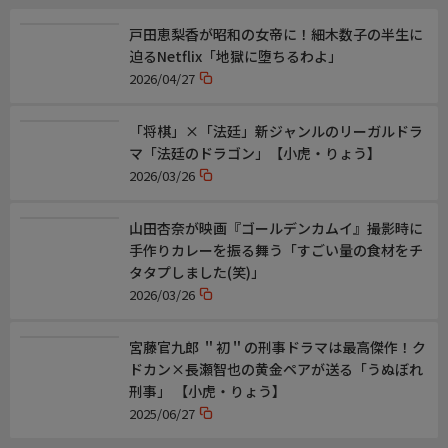
戸田恵梨香が昭和の女帝に！細木数子の半生に
迫るNetflix「地獄に堕ちるわよ」
2026/04/27
「将棋」×「法廷」新ジャンルのリーガルドラ
マ「法廷のドラゴン」【小虎・りょう】
2026/03/26
山田杏奈が映画『ゴールデンカムイ』撮影時に
手作りカレーを振る舞う「すごい量の食材をチ
タタプしました(笑)」
2026/03/26
宮藤官九郎 ＂初＂の刑事ドラマは最高傑作！ク
ドカン×長瀬智也の黄金ペアが送る「うぬぼれ
刑事」 【小虎・りょう】
2025/06/27