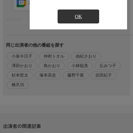
カレンダー登録
アプリ視聴
放送中
OK
番組内容
もっと見る
ネットのフリマに出した昭和レトログッズのバブルが終わったも
のの、相変わらずまったりと食卓を囲む野枝（小泉今日子）と奈
津子（小林聡美）。そんな中、昔団地に住んでいた同級生で野枝
同じ出演者の他の番組を探す
の初恋の人だった春日部（仲村トオル）が、母親の恵子（島かお
り）を連れて戻ってきた。恵子はかつてPTA役員を務めるなどし
小泉今日子
仲村トオル
由紀さおり
っかり者だった女性。みんなで再会を喜ぶが、恵子は認知症を患
い、息子のことも認識できなくなっていた。
澤田かおり
島かおり
小林聡美
丘みつ子
杉本哲太
塚本高史
藤野千夜
吉田紀子
出演者
【出演】小泉今日子，小林聡美，丘みつ子，由紀さおり，杉本哲
橋爪功
太，塚本高史，橋爪功，仲村トオル，島かおり
原作・脚本
【原作】藤野千夜，【脚本】吉田紀子
音楽
出演者の関連記事
【音楽】澤田かおり