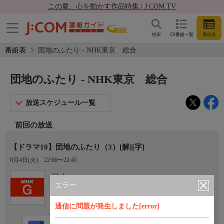
この夏、心を動かす作品特集 | J:COM TV
検索
CS番組一覧
番組表
番組表
団地のふたり - NHK東京 総合
団地のふたり - NHK東京 総合
放送スケジュール一覧
前回の放送
【ドラマ10】団地のふたり（3）[解][字]
8月4日(火)
22:00〜22:45
Ch.1
NHK東京 総合
エラー
通信に問題が発生しました[error]