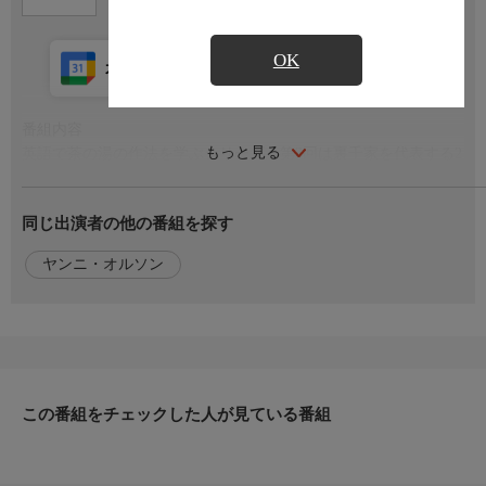
OK
カレンダー登録
アプリ視聴
放送中
番組内容
もっと見る
英語で茶の湯の作法を学ぶシリーズ。第3回は裏千家を代表する2
つの茶室、今日庵と桐蔭席を巡り、茶室の構造と鑑賞法を学ぶ。
旅コーナーは茶室で使われる銘木で知られる京都北山杉の産地を
同じ出演者の他の番組を探す
訪ね、職人の高度な技を拝見。また海外の驚きの茶室も紹介。フ
ィンランドの要塞跡の火薬庫内に作られた茶室は、天井が昔のレ
ヤンニ・オルソン
ンガのまま使われている。NYの馬車小屋として建てられた古い
ビル内にある茶室にはアメリカならではの工夫が。
出演者
【出演】ヤンニ・オルソン，裏千家今日庵業躰…鈴木宗慶，茶
人…マイケル・ハーディ宗月
この番組をチェックした人が見ている番組