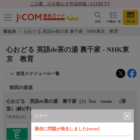
この夏、心を動かす作品特集 | J:COM TV
検索
CS番組一覧
番組表
番組表
心おどる 英語de茶の湯 裏千家 - NHK東京 教育
心おどる 英語de茶の湯 裏千家 - NHK東
京 教育
放送スケジュール一覧
前回の放送
心おどる 英語de茶の湯 裏千家（3）Tea room （茶
室）[解][字]
エラー
7月28日(火)
12:15〜12:45
Ch.2
通信に問題が発生しました[error]
NHK東京 教育