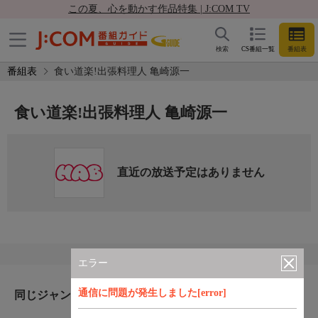
この夏、心を動かす作品特集 | J:COM TV
検索
CS番組一覧
番組表
番組表
食い道楽!出張料理人 亀崎源一
食い道楽!出張料理人 亀崎源一
直近の放送予定はありません
エラー
通信に問題が発生しました[error]
同じジャンルのおすすめ番組