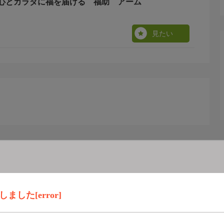
心とカラダに福を届ける 福助 アーム
見たい
した[error]