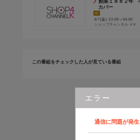
創業１８８２年 
カバー
4K
8/7(金)
03:00～04:00
ショップチャンネル ４Ｋ
この番組をチェックした人が見ている番組
エラー
通信に問題が発生しま