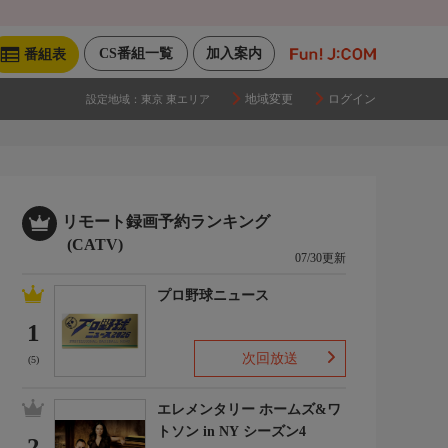
CS番組一覧
加入案内
番組表
地域変更
ログイン
設定地域：
東京 東エリア
リモート録画予約ランキング
(CATV)
07/30更新
プロ野球ニュース
1
次回放送
(5)
エレメンタリー ホームズ&ワ
トソン in NY シーズン4
2