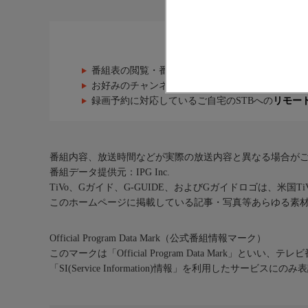
J:COM番
番組表の閲覧・番組の検索・検索条件を保存する
お好みのチャンネルを選択して作成できる
お気に
録画予約に対応しているご自宅のSTBへの
リモー
番組内容、放送時間などが実際の放送内容と異なる場合が
番組データ提供元：IPG Inc.
TiVo、Gガイド、G-GUIDE、およびGガイドロゴは、米国T
このホームページに掲載している記事・写真等あらゆる素
Official Program Data Mark（公式番組情報マーク）
このマークは「Official Program Data Mark」といい
「SI(Service Information)情報」を利用したサービ