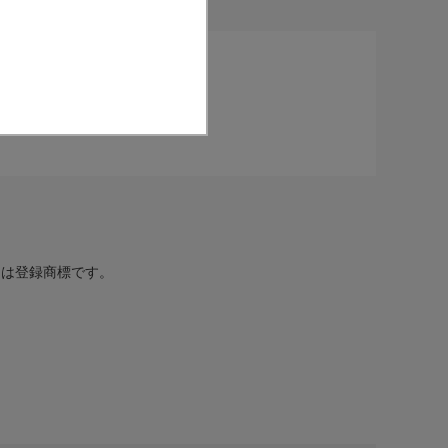
表サイトです。
登録
してくれる
番組お知らせメール
または登録商標です。