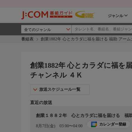
ジャンル
番組表
創業1882年 心とカラダに福を届ける 福助 アーム
創業1882年 心とカラダに福を届
チャンネル ４Ｋ
放送スケジュール一覧
直近の放送
創業１８８２年 心とカラダに福を届ける 福
カレンダー登録
8月7日(金)
03:00〜04:00