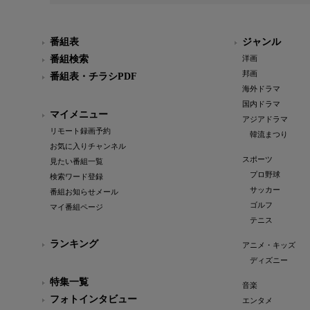
番組表
ジャンル
番組検索
洋画
邦画
番組表・チラシPDF
海外ドラマ
国内ドラマ
マイメニュー
アジアドラマ
リモート録画予約
韓流まつり
お気に入りチャンネル
スポーツ
見たい番組一覧
プロ野球
検索ワード登録
サッカー
番組お知らせメール
ゴルフ
マイ番組ページ
テニス
ランキング
アニメ・キッズ
ディズニー
特集一覧
音楽
フォトインタビュー
エンタメ