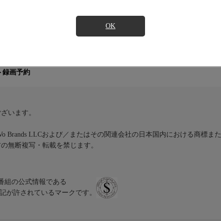
OK
組ガイドは、J:COM TVで楽しめる全チャンネルを網羅した番組
検索ワード登録
気になる番組の
見たい番組
一覧への
入りチャンネル
登録した番組の最新情報をお知らせ
ト録画予約
ございます。
iVo Brands LLCおよび／またはその関連会社の日本国内における商標
材の無断複写・転載を禁じます。
、テレビ番組の公式情報である
スにのみ表記が許されているマークです。