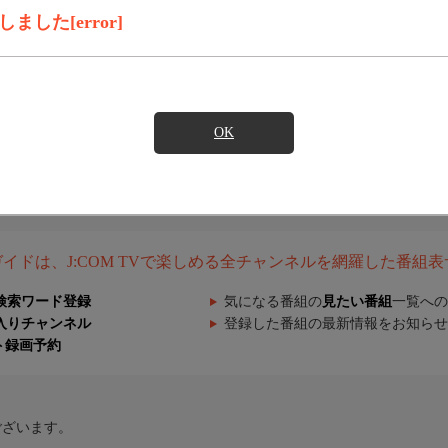
した[error]
OK
組ガイドは、J:COM TVで楽しめる全チャンネルを網羅した番組
検索ワード登録
気になる番組の
見たい番組
一覧への
入りチャンネル
登録した番組の最新情報をお知らせ
ト録画予約
ございます。