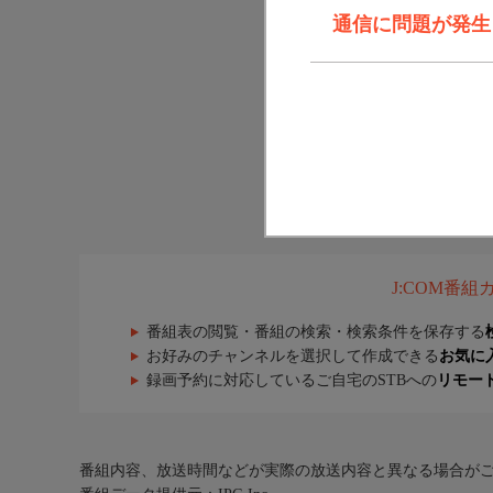
通信に問題が発生しま
J:COM番
番組表の閲覧・番組の検索・検索条件を保存する
お好みのチャンネルを選択して作成できる
お気に
録画予約に対応しているご自宅のSTBへの
リモー
番組内容、放送時間などが実際の放送内容と異なる場合が