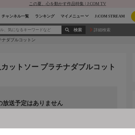
この夏、心を動かす作品特集 | J:COM TV
チャンネル一覧
ランキング
マイメニュー
J:COM STREAM
詳細検索
チナダブルコットン
人カットソー プラチナダブルコット
の放送予定はありません