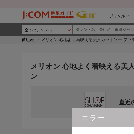
ジャンル
番組表
メリオン 心地よく着映える美人カットソー プラ
メリオン 心地よく着映える美
ン
直近
エラー