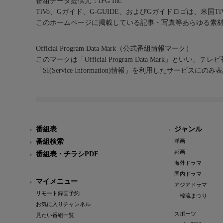
番組データ提供元：IPG Inc.
TiVo、Gガイド、G-GUIDE、およびGガイドロゴは、米国T
このホームページに掲載している記事・写真等あらゆる素
Official Program Data Mark（公式番組情報マーク）
このマークは「Official Program Data Mark」といい
「SI(Service Information)情報」を利用したサービ
番組表
ジャンル
番組検索
洋画
邦画
番組表・チラシPDF
海外ドラマ
国内ドラマ
マイメニュー
アジアドラマ
リモート録画予約
韓流まつり
お気に入りチャンネル
スポーツ
見たい番組一覧