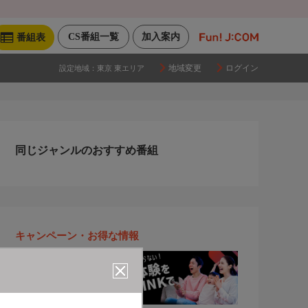
CS番組一覧
加入案内
番組表
地域変更
ログイン
設定地域：
東京 東エリア
同じジャンルのおすすめ番組
キャンペーン・お得な情報