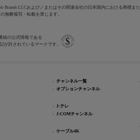
iVo Brands LLCおよび／またはその関連会社の日本国内における商標
材の無断複写・転載を禁じます。
、テレビ番組の公式情報である
スにのみ表記が許されているマークです。
チャンネル一覧
オプションチャンネル
J:テレ
J:COMチャンネル
ケーブル4K