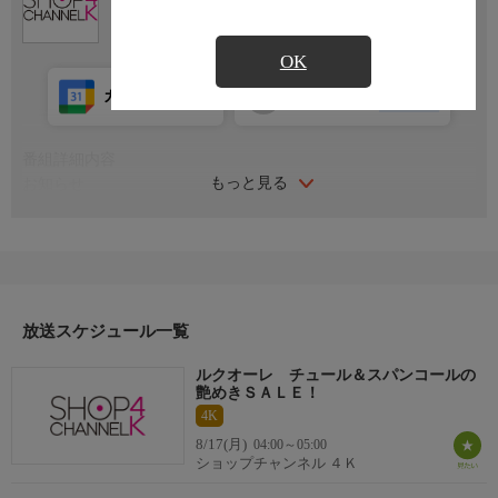
OK
カレンダー登録
アプリ視聴
放送前
番組詳細内容
もっと見る
お知らせ
日本初のショッピング専門チャンネルとして1996年にスタート。
ファッション、ビューティー、ホームグッズ、グルメなど、バイ
ヤーが厳選した商品を24時間ご紹介。世界中の逸品に出会う喜び
を生放送ならではの臨場感と一緒にお楽しみください。
＊ライブ放送につき、番組および商品内容に変更が生じる場合も
放送スケジュール一覧
ございます。
ルクオーレ チュール＆スパンコールの
ＨＰ：https://www.shopch.jp
艶めきＳＡＬＥ！
4K
8/17(月)
04:00～05:00
ショップチャンネル ４Ｋ