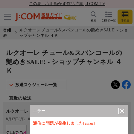
この夏、心を動かす作品特集 | J:COM TV
検索
CS番組一覧
番組表
番組
ルクオーレ チュール&スパンコールの艶めきSALE! - ショ
表
ップチャンネル ４Ｋ
ルクオーレ チュール&スパンコールの
艶めきSALE! - ショップチャンネル ４
Ｋ
放送スケジュール一覧
直近の放送
エラー
ルクオーレ チュール＆スパンコールの艶めきＳＡＬＥ！
8月17日(月)
04:00〜05:00
通信に問題が発生しました[error]
Ch.430
ショップチャンネル ４Ｋ