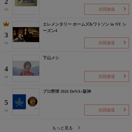
2
次回放送
(1)
エレメンタリー ホームズ&ワトソン in NY シ
ーズン4
3
次回放送
(2)
下山メシ
4
次回放送
(-)
プロ野球 2026 DeNA×阪神
5
次回放送
(-)
もっと見る