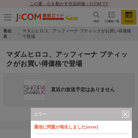
この夏、心を動かす作品特集 | J:COM TV
検索
CS番組一覧
番組表
番組
マダムヒロコ、アッフィーナ ブティックがお買い得価格
表
で登場
マダムヒロコ、アッフィーナ ブティッ
クがお買い得価格で登場
直近の放送予定はありません
エラー
通信に問題が発生しました[error]