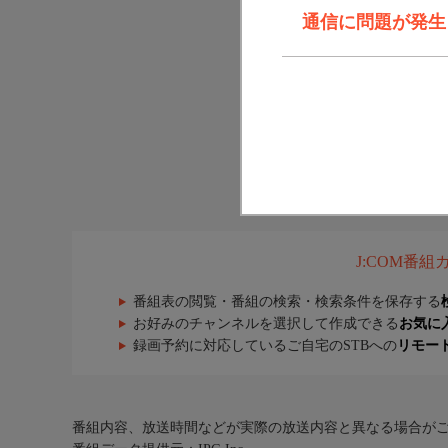
通信に問題が発生しま
J:COM番
番組表の閲覧・番組の検索・検索条件を保存する
お好みのチャンネルを選択して作成できる
お気に
録画予約に対応しているご自宅のSTBへの
リモー
番組内容、放送時間などが実際の放送内容と異なる場合が