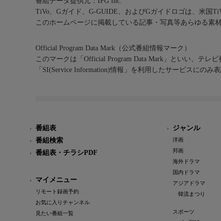
番組データ提供元：IPG Inc.
TiVo、Gガイド、G-GUIDE、およびGガイドロゴは、米国T
このホームページに掲載している記事・写真等あらゆる素
Official Program Data Mark（公式番組情報マーク）
このマークは「Official Program Data Mark」といい
「SI(Service Information)情報」を利用したサービ
番組表
ジャンル
番組検索
洋画
邦画
番組表・チラシPDF
海外ドラマ
国内ドラマ
マイメニュー
アジアドラマ
リモート録画予約
韓流まつり
お気に入りチャンネル
スポーツ
見たい番組一覧