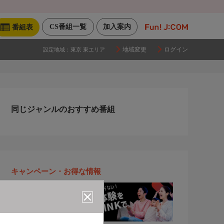
CS番組一覧
加入案内
番組表
地域変更
ログイン
設定地域：
東京 東エリア
同じジャンルのおすすめ番組
キャンペーン・お得な情報