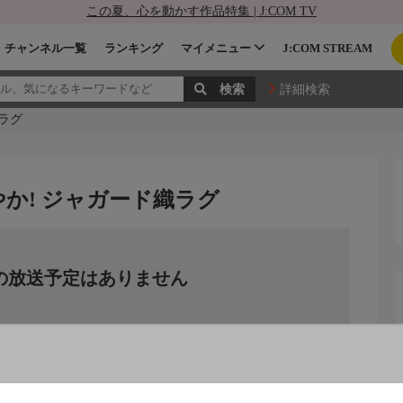
この夏、心を動かす作品特集 | J:COM TV
チャンネル一覧
ランキング
マイメニュー
J:COM STREAM
詳細検索
ラグ
か! ジャガード織ラグ
の放送予定はありません