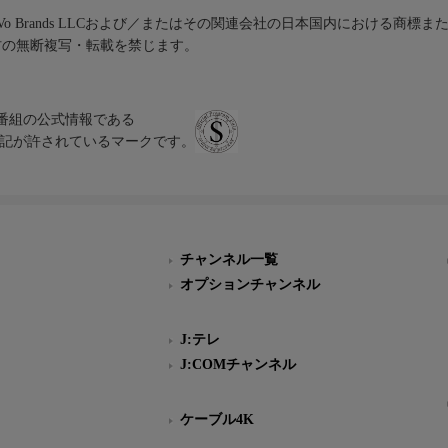
iVo Brands LLCおよび／またはその関連会社の日本国内における商標
材の無断複写・転載を禁じます。
、テレビ番組の公式情報である
スにのみ表記が許されているマークです。
チャンネル一覧
オプションチャンネル
J:テレ
J:COMチャンネル
ケーブル4K