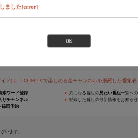
した[error]
OK
組ガイドは、J:COM TVで楽しめる全チャンネルを網羅した番組
検索ワード登録
気になる番組の
見たい番組
一覧への
入りチャンネル
登録した番組の最新情報をお知らせ
ト録画予約
ございます。