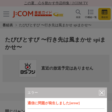
この夏、心を動かす作品特集 | J:COM TV
検索
CS番組一覧
番組表
番組表
たびびとすぴ 〜行き先は風まかせ spiまかせ〜
たびびとすぴ 〜行き先は風まかせ spiま
かせ〜
直近の放送予定はありません
エラー
通信に問題が発生しました[error]
同じジャンルのおすすめ番組