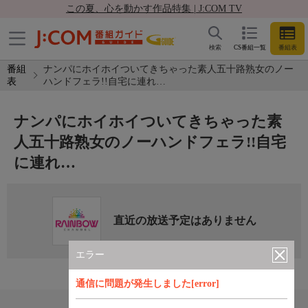
この夏、心を動かす作品特集 | J:COM TV
検索
CS番組一覧
番組表
番組
ナンパにホイホイついてきちゃった素人五十路熟女のノー
表
ハンドフェラ!!自宅に連れ…
ナンパにホイホイついてきちゃった素
人五十路熟女のノーハンドフェラ!!自宅
に連れ…
直近の放送予定はありません
エラー
通信に問題が発生しました[error]