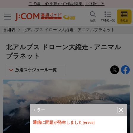
この夏、心を動かす作品特集 | J:COM TV
検索
CS番組一覧
番組表
番組表
北アルプス ドローン大縦走 - アニマルプラネット
北アルプス ドローン大縦走 - アニマル
プラネット
放送スケジュール一覧
エラー
通信に問題が発生しました[error]