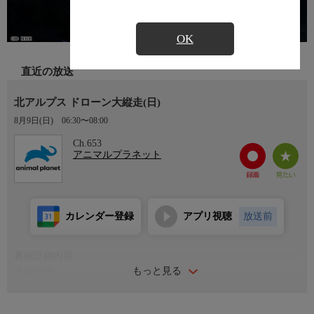
OK
直近の放送
北アルプス ドローン大縦走(日)
8月9日(日)
06:30〜08:00
Ch.653
アニマルプラネット
カレンダー登録
アプリ視聴
放送前
番組詳細内容
もっと見る
番組詳細
３０００ｍ級の山々が連なる北アルプス。雪が残り、若葉が美し
い夏は、北アルプスが一番輝く時だ。今回は、ドローンカメラが