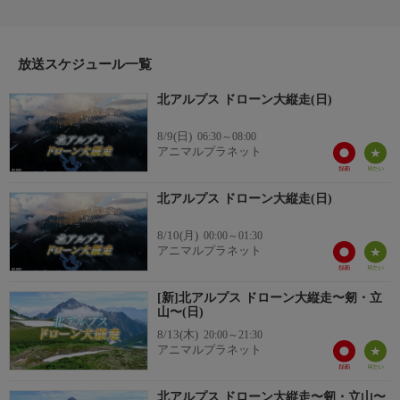
山から山を大縦走。まだ誰も目にした事のない絶景を撮影する。
メインの舞台は、北アルプスの南側。高山植物が美しい双六岳、
黒部源流地帯を見渡せる三俣蓮華岳、名峰、槍ヶ岳、そして北穂
高岳を回る登山家憧れのルートだ。出演：西田省三（山岳写真
放送スケジュール一覧
家） ナビゲーター：杏
北アルプス ドローン大縦走(日)
8/9(日)
06:30～08:00
アニマルプラネット
北アルプス ドローン大縦走(日)
8/10(月)
00:00～01:30
アニマルプラネット
[新]北アルプス ドローン大縦走〜剱・立
山〜(日)
8/13(木)
20:00～21:30
アニマルプラネット
北アルプス ドローン大縦走〜剱・立山〜