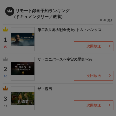
リモート録画予約ランキング
(ドキュメンタリー／教養)
08/06更新
第二次世界大戦全史 by トム・ハンクス
1
次回放送
(1)
ザ・ユニバース〜宇宙の歴史〜S6
2
次回放送
(2)
ザ・森男
3
次回放送
(-)