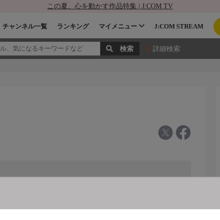
この夏、心を動かす作品特集 | J:COM TV
チャンネル一覧
ランキング
マイメニュー
J:COM STREAM
詳細検索