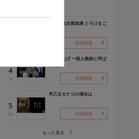
(-)
愛しの熟女家政婦 とろけるご
奉仕
3
次回放送
(-)
でっちあげ 〜殺人教師と呼ば
れた男
4
次回放送
(-)
早乙女カナコの場合は
5
次回放送
(-)
もっと見る