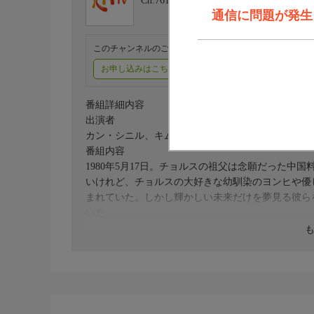
Ch.761
KNTV
通信に問題が発生しま
このチャンネルのご視聴には、オプションチャンネル(有料
お申し込みはこちら
ご利用料金はこちら
番組詳細内容
出演者
カン・シニル、キム・ギュリ、ペク・ソンヒョン、
番組内容
1980年5月17日。チョルスの祖父は念願だった
いけれど、チョルスの大好きな幼馴染のヨンヒや優
まれていた。しかし輝かしい未来だけを夢見る彼ら
いた。