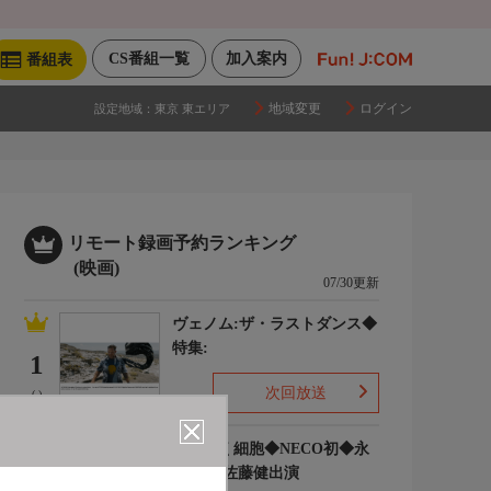
CS番組一覧
加入案内
番組表
地域変更
ログイン
設定地域：
東京 東エリア
リモート録画予約ランキング
(映画)
07/30更新
ヴェノム:ザ・ラストダンス◆
特集:
1
次回放送
(-)
はたらく細胞◆NECO初◆永
野芽郁 佐藤健出演
2