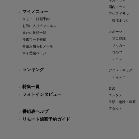
海外ドラマ
国内ドラマ
マイメニュー
アジアドラマ
リモート録画予約
韓流まつり
お気に入りチャンネル
スポーツ
見たい番組一覧
プロ野球
検索ワード登録
サッカー
番組お知らせメール
ゴルフ
マイ番組ページ
テニス
ランキング
アニメ・キッズ
ディズニー
特集一覧
音楽
フォトインタビュー
エンタメ
生活・趣味・教養
アダルト
番組表ヘルプ
リモート録画予約ガイド