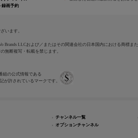
ト録画予約
ございます。
iVo Brands LLCおよび／またはその関連会社の日本国内における商標
材の無断複写・転載を禁じます。
、テレビ番組の公式情報である
スにのみ表記が許されているマークです。
チャンネル一覧
オプションチャンネル