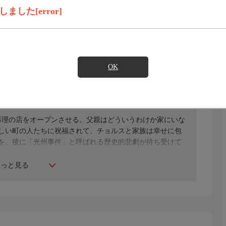
録画予約
見たい
した[error]
)のご契約が必要となります。
OK
ハン・スヨン、ソン・ミンジェほか
中国料理の店をオープンさせる。父親はどういうわけか家にいな
しい町の人たちに祝福されて、チョルスと家族は幸せに包
を、後に「光州事件」と呼ばれる歴史的悲劇が待ち受けて
もっと見る