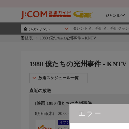
ジャンル
番組表
1980 僕たちの光州事件 - KNTV
1980 僕たちの光州事件 - KNTV
放送スケジュール一覧
直近の放送
[映画]1980 僕たちの光州事件
エラー
カレンダー登録
8月6日(木)
20:00〜21:55
オプション