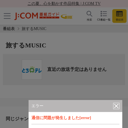
この夏、心を動かす作品特集 | J:COM TV
検索
CS番組一覧
番組表
番組表
旅するMUSIC
旅するMUSIC
直近の放送予定はありません
エラー
通信に問題が発生しました[error]
同じジャンルのおすすめ番組