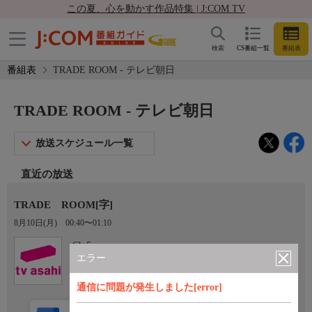
この夏、心を動かす作品特集 | J:COM TV
検索
CS番組一覧
番組表
番組表
TRADE ROOM - テレビ朝日
TRADE ROOM - テレビ朝日
放送スケジュール一覧
直近の放送
TRADE ROOM[字]
8月10日(月)
00:40〜01:10
Ch.5
テレビ朝日
エラー
通信に問題が発生しました[error]