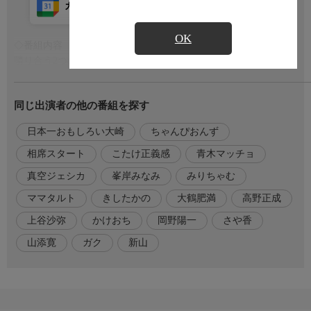
カレンダー登録
アプリ視聴
放送前
OK
◇番組内容
もっと見る
隣り合う2つの部屋に集められた「仲良し5人組」の2チーム、計
10人。
最大500万円の賞金を奪い合い、部屋同士でバトル!
同じ出演者の他の番組を探す
だが!このゲームの最大のポイントはステージ途中でメンバーの
入れ替えを指示される「トレードタイム」!
日本一おもしろい大崎
ちゃんぴおんず
いつ仲間が敵になるかもしれない極限状態で、裏切るべきか、信
じ抜くべきか…。「裏切り」「追放」「賞金持ち逃げ」絆か?裏
相席スタート
こたけ正義感
青木マッチョ
切りか?金か?友情か?
真空ジェシカ
峯岸みなみ
みりちゃむ
人間の心理を描くゲームショー。
ママタルト
きしたかの
大鶴肥満
高野正成
◇出演者
上谷沙弥
かけおち
岡野陽一
さや香
【BLACK ROOM】
山添寛
ガク
新山
山添寛(相席スタート)
こたけ正義感
日本一おもしろい大崎(ちゃんぴおんず)
青木マッチョ(かけおち)
上谷沙弥(女子プロレスラー)