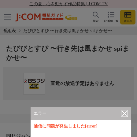
この夏、心を動かす作品特集 | J:COM TV
検索
CS番組一覧
番組表
番組表
たびびとすぴ 〜行き先は風まかせ spiまかせ〜
たびびとすぴ 〜行き先は風まかせ spiま
かせ〜
直近の放送予定はありません
エラー
通信に問題が発生しました[error]
同じジャンルのおすすめ番組