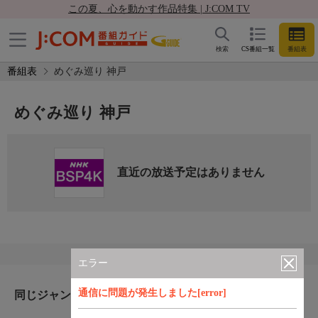
この夏、心を動かす作品特集 | J:COM TV
検索
CS番組一覧
番組表
番組表
めぐみ巡り 神戸
めぐみ巡り 神戸
直近の放送予定はありません
エラー
通信に問題が発生しました[error]
同じジャンルのおすすめ番組