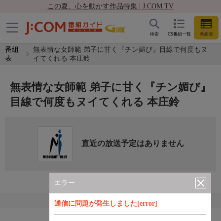
この夏、心を動かす作品特集 | J:COM TV
検索
CS番組一覧
番組表
番組
無表情な女師範 弟子に甘く『チン媚び』目線で何度もヌ
表
イてくれる 本庄鈴
無表情な女師範 弟子に甘く『チン媚び』
目線で何度もヌイてくれる 本庄鈴
直近の放送予定はありません
エラー
通信に問題が発生しました[error]