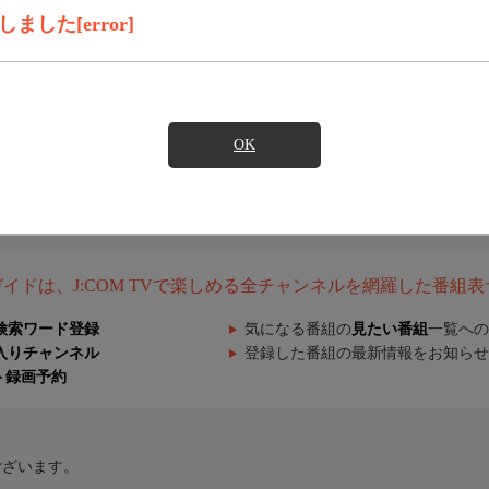
した[error]
OK
組ガイドは、J:COM TVで楽しめる全チャンネルを網羅した番組
検索ワード登録
気になる番組の
見たい番組
一覧への
入りチャンネル
登録した番組の最新情報をお知らせ
ト録画予約
ございます。