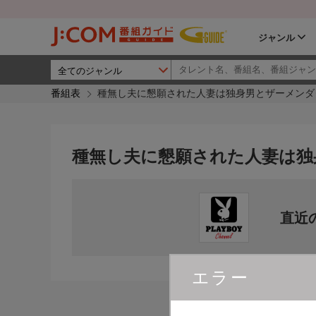
ジャンル
番組表
種無し夫に懇願された人妻は独身男とザーメンダ
種無し夫に懇願された人妻は独
直近
エラー