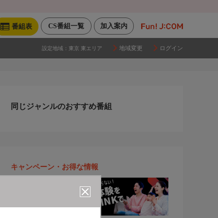
CS番組一覧
加入案内
番組表
地域変更
ログイン
設定地域：
東京 東エリア
同じジャンルのおすすめ番組
キャンペーン・お得な情報