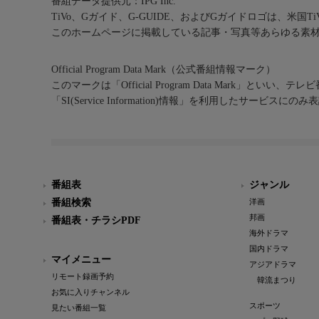
番組データ提供元：IPG Inc.
TiVo、Gガイド、G-GUIDE、およびGガイドロゴは、米国T
このホームページに掲載している記事・写真等あらゆる素
Official Program Data Mark（公式番組情報マーク）
このマークは「Official Program Data Mark」といい
「SI(Service Information)情報」を利用したサービ
番組表
ジャンル
番組検索
洋画
邦画
番組表・チラシPDF
海外ドラマ
国内ドラマ
マイメニュー
アジアドラマ
リモート録画予約
韓流まつり
お気に入りチャンネル
スポーツ
見たい番組一覧