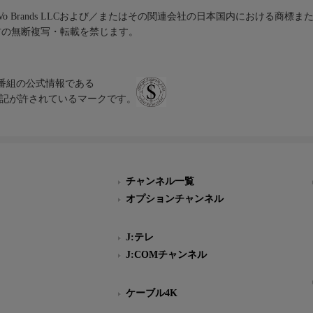
iVo Brands LLCおよび／またはその関連会社の日本国内における商標
材の無断複写・転載を禁じます。
、テレビ番組の公式情報である
スにのみ表記が許されているマークです。
チャンネル一覧
オプションチャンネル
J:テレ
J:COMチャンネル
ケーブル4K