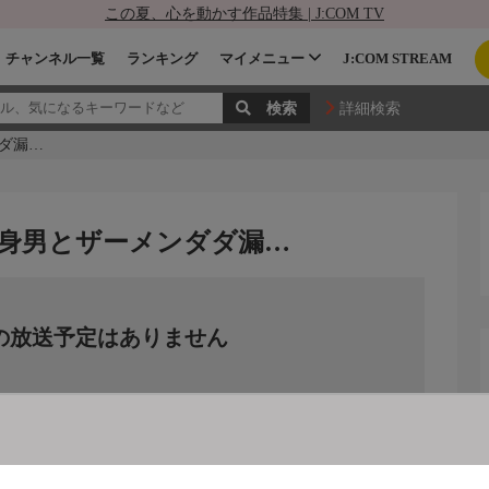
この夏、心を動かす作品特集 | J:COM TV
チャンネル一覧
ランキング
マイメニュー
J:COM STREAM
詳細検索
ダ漏…
身男とザーメンダダ漏…
の放送予定はありません