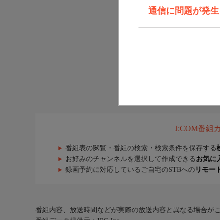
通信に問題が発生しま
J:COM番
番組表の閲覧・番組の検索・検索条件を保存する
お好みのチャンネルを選択して作成できる
お気に
録画予約に対応しているご自宅のSTBへの
リモー
番組内容、放送時間などが実際の放送内容と異なる場合が