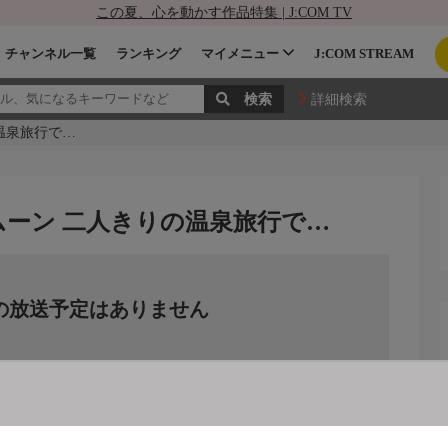
この夏、心を動かす作品特集 | J:COM TV
チャンネル一覧
ランキング
マイメニュー
J:COM STREAM
詳細検索
温泉旅行で…
ムーン 二人きりの温泉旅行で…
の放送予定はありません