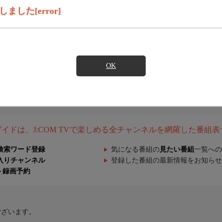
した[error]
OK
組ガイドは、J:COM TVで楽しめる全チャンネルを網羅した番組
検索ワード登録
気になる番組の
見たい番組
一覧への
入りチャンネル
登録した番組の最新情報をお知らせ
ト録画予約
ございます。