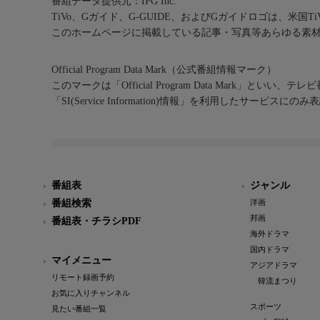
番組データ提供元：IPG Inc.
TiVo、Gガイド、G-GUIDE、およびGガイドロゴは、米国T
このホームページに掲載している記事・写真等あらゆる素
Official Program Data Mark（公式番組情報マーク）
このマークは「Official Program Data Mark」といい
「SI(Service Information)情報」を利用したサービ
番組表
ジャンル
番組検索
洋画
邦画
番組表・チラシPDF
海外ドラマ
国内ドラマ
マイメニュー
アジアドラマ
リモート録画予約
韓流まつり
お気に入りチャンネル
スポーツ
見たい番組一覧