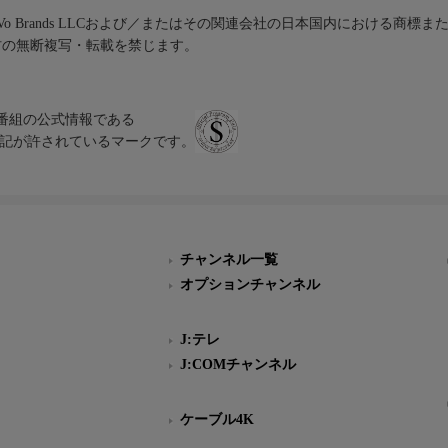
iVo Brands LLCおよび／またはその関連会社の日本国内における商標
材の無断複写・転載を禁じます。
、テレビ番組の公式情報である
スにのみ表記が許されているマークです。
チャンネル一覧
オプションチャンネル
J:テレ
J:COMチャンネル
ケーブル4K