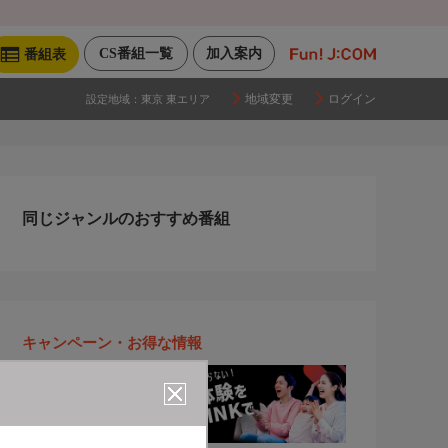
CS番組一覧
加入案内
番組表
地域変更
ログイン
設定地域：
東京 東エリア
同じジャンルのおすすめ番組
キャンペーン・お得な情報