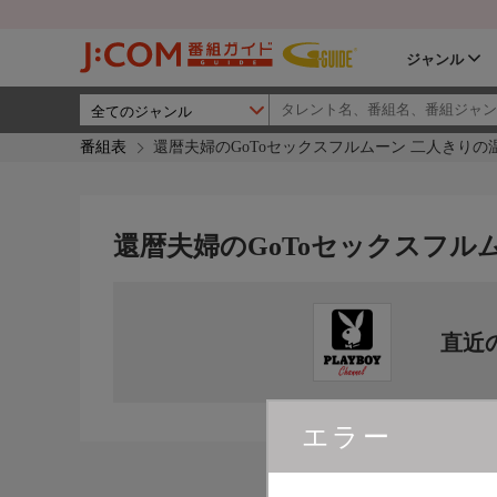
ジャンル
番組表
還暦夫婦のGoToセックスフルムーン 二人きりの
還暦夫婦のGoToセックスフル
直近
エラー