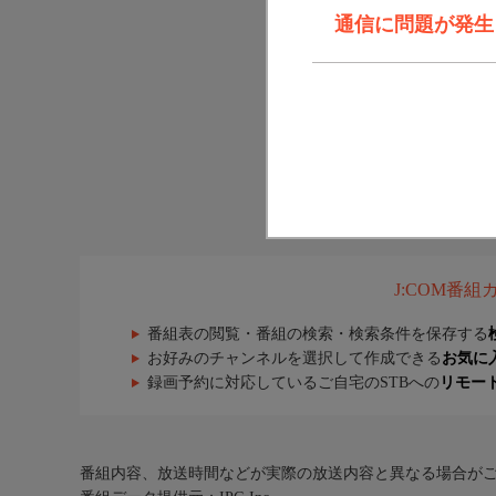
通信に問題が発生しま
J:COM番
番組表の閲覧・番組の検索・検索条件を保存する
お好みのチャンネルを選択して作成できる
お気に
録画予約に対応しているご自宅のSTBへの
リモー
番組内容、放送時間などが実際の放送内容と異なる場合が