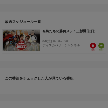
プチューンの３人が料理を再現しながら、その人物の生き方や哲
学を探る。今回は武田信玄のライバルである“越後の龍”上杉謙
信。勝負メシは、家臣と食したと伝わる「勝どきメシ」と、まさ
かの「昆布」？！本郷和人さんによると、上杉謙信は意外にも
『考えなし』な一面が？！その理由が、二つの勝負メシから見え
放送スケジュール一覧
てくる。料理の世界から歴史を斬る、新感覚バラエティ！Ｍ
名将たちの勝負メシ：上杉謙信(日)
番組詳細
Ｃ：ネプチューン ナレーション：田中真弓
8/8(土)
02:30～03:00
ディスカバリーチャンネル
この番組をチェックした人が見ている番組