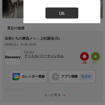
OK
直近の放送
名将たちの勝負メシ：上杉謙信(日)
8月8日(土)
02:30〜03:00
Ch.652
ディスカバリーチャンネル
カレンダー登録
アプリ視聴
放送前
番組詳細内容
もっと見る
番組詳細
歴史に名を刻んだ名将や偉人はどんな料理を食べていたのか？ネ