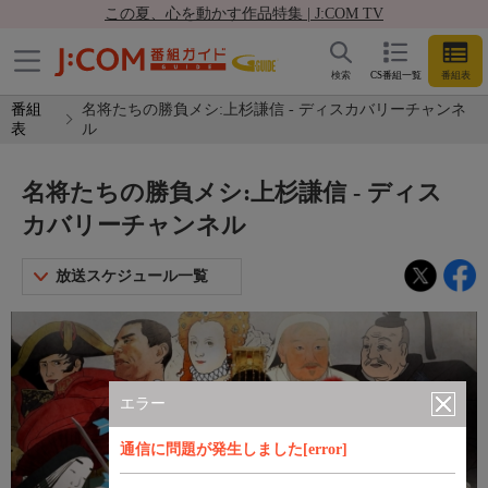
この夏、心を動かす作品特集 | J:COM TV
検索
CS番組一覧
番組表
番組
名将たちの勝負メシ:上杉謙信 - ディスカバリーチャンネ
表
ル
名将たちの勝負メシ:上杉謙信 - ディス
カバリーチャンネル
放送スケジュール一覧
エラー
通信に問題が発生しました[error]