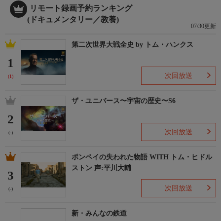
リモート録画予約ランキング
(ドキュメンタリー／教養)
07/30更新
第二次世界大戦全史 by トム・ハンクス
1
次回放送
(1)
ザ・ユニバース〜宇宙の歴史〜S6
2
次回放送
(-)
ポンペイの失われた物語 WITH トム・ヒドル
ストン 声:平川大輔
3
次回放送
(-)
新・みんなの鉄道