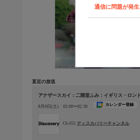
通信に問題が発生しま
直近の放送
アナザースカイ：二階堂ふみ：イギリス・ロンド
カレンダー登録
8月8日(土)
02:00〜02:30
Ch.652
ディスカバリーチャンネル