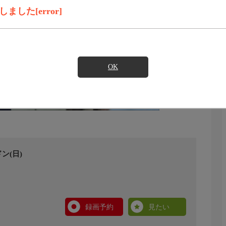
した[error]
OK
ン(日)
録画予約
見たい