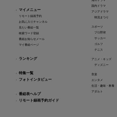
海外ドラマ
国内ドラマ
マイメニュー
アジアドラマ
リモート録画予約
韓流まつり
お気に入りチャンネル
スポーツ
見たい番組一覧
プロ野球
検索ワード登録
サッカー
番組お知らせメール
ゴルフ
マイ番組ページ
テニス
ランキング
アニメ・キッズ
ディズニー
特集一覧
音楽
フォトインタビュー
エンタメ
生活・趣味・教養
アダルト
番組表ヘルプ
リモート録画予約ガイド