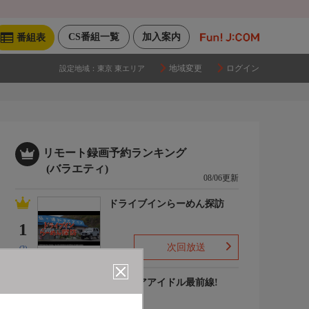
CS番組一覧
加入案内
番組表
地域変更
ログイン
設定地域：
東京 東エリア
リモート録画予約ランキング
(バラエティ)
08/06更新
ドライブインらーめん探訪
1
次回放送
(2)
グラビアアイドル最前線!
2