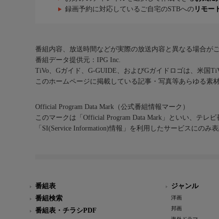
録画予約に対応しているご自宅のSTBへの
リモー
番組内容、放送時間などが実際の放送内容と異なる場合が
番組データ提供元：IPG Inc.
TiVo、Gガイド、G-GUIDE、およびGガイドロゴは、米国T
このホームページに掲載している記事・写真等あらゆる素
Official Program Data Mark（公式番組情報マーク）
このマークは「Official Program Data Mark」といい
「SI(Service Information)情報」を利用したサービ
番組表
ジャンル
番組検索
洋画
邦画
番組表・チラシPDF