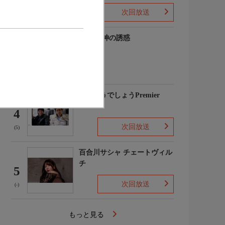
次回放送
(-)
谷碧 女神の誘惑
3
(-)
水曜どうでしょうPremier
4
次回放送
(5)
百合川サシャ チェートヴィル
チ
5
次回放送
(-)
もっと見る