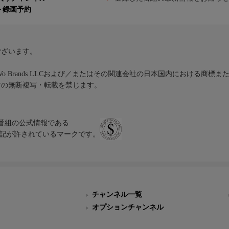
ト録画予約
ございます。
iVo Brands LLCおよび／またはその関連会社の日本国内における商標
材の無断複写・転載を禁じます。
、テレビ番組の公式情報である
スにのみ表記が許されているマークです。
チャンネル一覧
オプションチャンネル