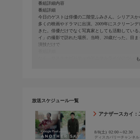
番組詳細内容
番組詳細
今日のゲストは俳優の二階堂ふみさん。シリアスか
多くの映画やドラマに出演。2009年にスクリーン
きた。俳優だけでなく写真家としても活動している。
イ」の撮影で訪れた場所。当時、20歳だった。目ま
演技だけで
番組詳細
なく、サステナビリティやアニマルライツについて
際と少し違って見える。年齢を重ねることで視線を
続けてきた二階堂さんの現在を紐解きながら、これ
耕司、八木莉可子
放送スケジュール一覧
アナザースカイ：
8/8(土)
02:00～02:30
ディスカバリーチャンネル