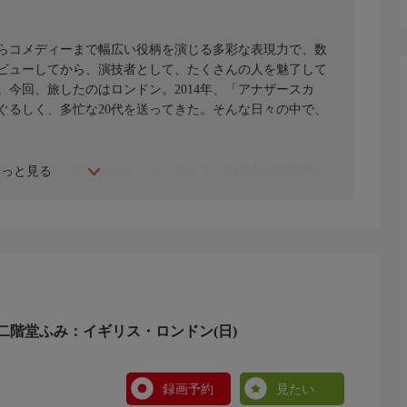
らコメディーまで幅広い役柄を演じる多彩な表現力で、数
デビューしてから、演技者として、たくさんの人を魅了して
今回、旅したのはロンドン。2014年、「アナザースカ
ぐるしく、多忙な20代を送ってきた。そんな日々の中で、
も考えるようになったという。ロンドンの風景が前回来た
もっと見る
向ける先が変わってきた。俳優として、人として、変化を
から先の未来についても語ってもらいました。ＭＣ：今田
二階堂ふみ：イギリス・ロンドン(日)
録画予約
見たい