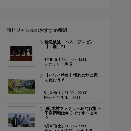
同じジャンルのおすすめ番組
緊急検証！ベストプレゼン
【一挙】#3
8月8日(土) 05:50～06:00
ファミリー劇場HD
【ハワイ特集】憧れの地に家
を買おう #1
8月8日(土) 21:00～22:00
旅チャンネル ＨＤ
[新]木村ファミリーみだれ旅〜
予定調和はキライです〜２＃
２
8月8日(土) 21:30～22:00
チャンネル銀河 歴史ドラマ・