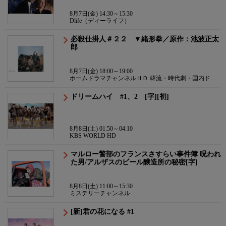
8月7日(金) 14:30～15:30
Dlife（ディーライフ）
必殺仕掛人＃２２ ▼緒形拳／原作：池波正太
郎
8月7日(金) 18:00～19:00
ホームドラマチャンネルＨＤ 韓流・時代劇・国内ドラ
マ
ドリームハイ #1、2 [字][初]
8月8日(土) 01:50～04:10
KBS WORLD HD
マルロー警部のフランスさすらい事件簿 呪われ
た男/アルザスのビール醸造所の秘密[字]
8月8日(土) 11:00～15:30
ミステリーチャンネル
[新]君の花になる #1