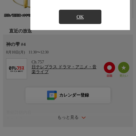
OK
直近の放送
神の雫 #4
8月10日(月)
11:30〜12:30
Ch.757
日テレプラス ドラマ・アニメ・音
楽ライブ
カレンダー登録
番組詳細内容
もっと見る
番組内容
大人気コミックのドラマ化！幻のワイン“神の雫”を巡り、繰り広
げられる男と男の華麗なる対決！