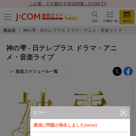
この夏、心を動かす作品特集 | J:COM TV
検索
CS番組一覧
番組表
番組表
神の雫 - 日テレプラス ドラマ・アニメ・音楽ライブ
神の雫 - 日テレプラス ドラマ・アニ
メ・音楽ライブ
放送スケジュール一覧
エラー
通信に問題が発生しました[error]