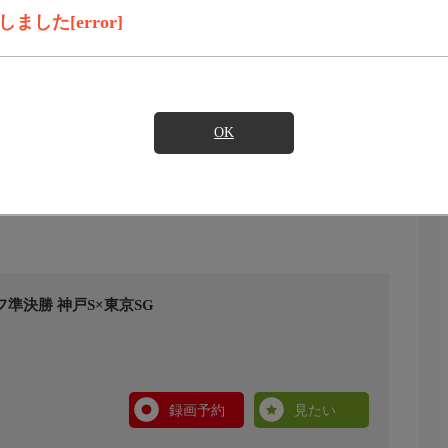
した[error]
OK
フ準決勝 神戸S×東京SG
録画予約
見たい