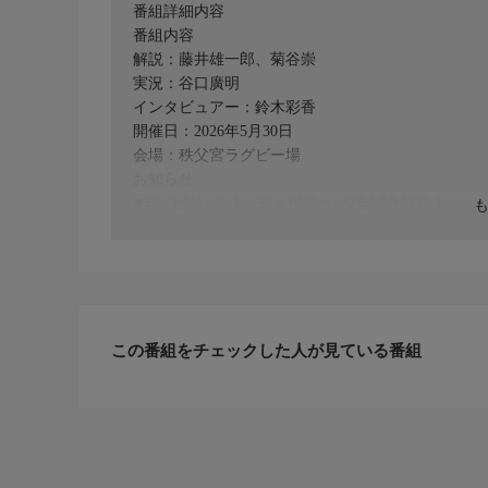
番組詳細内容
番組内容
解説：藤井雄一郎、菊谷崇
実況：谷口廣明
インタビュアー：鈴木彩香
開催日：2026年5月30日
会場：秩父宮ラグビー場
お知らせ
■ディビジョン1、ディビジョン2全試合放送！
■J SPORTSオンデマンドはディビジョン1〜3全試
■ディビジョン1〜3全試合のハイライトや、情報満
組〜」
リーグワンのシーズン中は、D1開催の翌週月曜日午
この番組をチェックした人が見ている番組