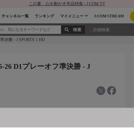
この夏、心を動かす作品特集 | J:COM TV
チャンネル一覧
ランキング
マイメニュー
J:COM STREAM
詳細検索
- J SPORTS 1 HD
6 D1プレーオフ準決勝 - J