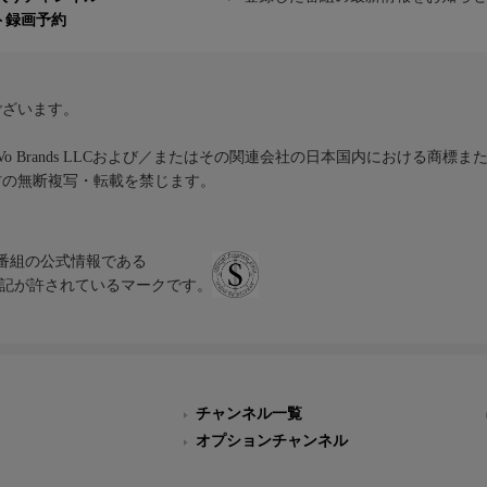
ト録画予約
ございます。
iVo Brands LLCおよび／またはその関連会社の日本国内における商標
材の無断複写・転載を禁じます。
、テレビ番組の公式情報である
スにのみ表記が許されているマークです。
チャンネル一覧
オプションチャンネル