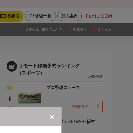
CS番組一覧
加入案内
番組表
地域変更
ログイン
設定地域：
東京 東エリア
リモート録画予約ランキング
(スポーツ)
08/06更新
プロ野球ニュース
1
次回放送
(1)
プロ野球 2026 DeNA×阪神
2