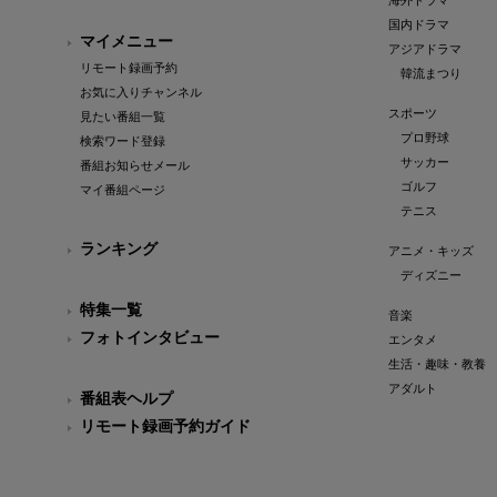
海外ドラマ
国内ドラマ
マイメニュー
アジアドラマ
リモート録画予約
韓流まつり
お気に入りチャンネル
スポーツ
見たい番組一覧
プロ野球
検索ワード登録
サッカー
番組お知らせメール
ゴルフ
マイ番組ページ
テニス
ランキング
アニメ・キッズ
ディズニー
特集一覧
音楽
フォトインタビュー
エンタメ
生活・趣味・教養
アダルト
番組表ヘルプ
リモート録画予約ガイド