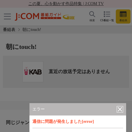
この夏、心を動かす作品特集 | J:COM TV
検索
CS番組一覧
番組表
番組表
朝にtouch!
朝にtouch!
直近の放送予定はありません
エラー
通信に問題が発生しました[error]
同じジャンルのおすすめ番組