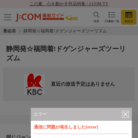
この夏、心を動かす作品特集 | J:COM TV
検索
CS番組一覧
番組表
番組表
静岡発☆福岡着!ドゲンジャーズツーリズム
静岡発☆福岡着!ドゲンジャーズツーリ
ズム
直近の放送予定はありません
エラー
通信に問題が発生しました[error]
同じジャンルのおすすめ番組