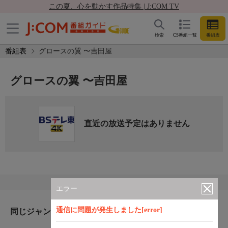
この夏、心を動かす作品特集 | J:COM TV
検索
CS番組一覧
番組表
番組表
グロースの翼 〜吉田屋
グロースの翼 〜吉田屋
直近の放送予定はありません
エラー
通信に問題が発生しました[error]
同じジャンルのおすすめ番組