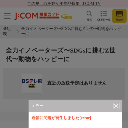
この夏、心を動かす作品特集 | J:COM TV
検索
CS番組一覧
番組表
番組
全力イノベーターズ〜SDGsに挑むZ世代〜動物をハッピ
表
ーに
全力イノベーターズ〜SDGsに挑むZ世
代〜動物をハッピーに
直近の放送予定はありません
エラー
通信に問題が発生しました[error]