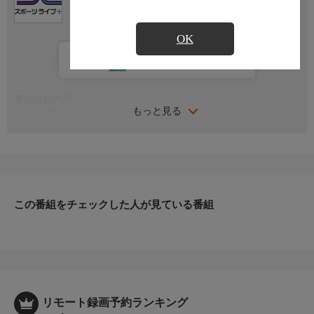
OK
カレンダー登録
番組詳細内容
もっと見る
▽8月2日開催
実況：槇嶋範彦
※試合状況により番組内容が変更になる可能性がございます。
この番組をチェックした人が見ている番組
リモート録画予約ランキング