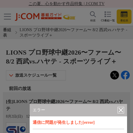
この夏、心を動かす作品特集 | J:COM TV
検索
CS番組一覧
番組表
番組
LIONS プロ野球中継2026〜ファーム〜 8/2 西武vs.ハヤテ -
表
スポーツライブ＋
LIONS プロ野球中継2026〜ファーム〜
8/2 西武vs.ハヤテ - スポーツライブ＋
放送スケジュール一覧
前回の放送
[生]LIONS プロ野球中継2026〜ファーム〜 8/2 西武vs.ハヤ
テ
エラー
8月2日(日)
12:55〜16:30
通信に問題が発生しました[error]
Ch.410
スポーツライブ＋