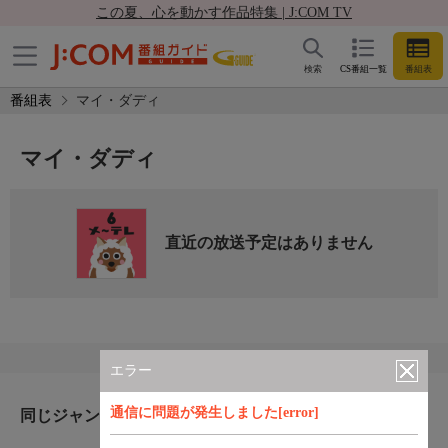
この夏、心を動かす作品特集 | J:COM TV
検索
CS番組一覧
番組表
番組表
マイ・ダディ
マイ・ダディ
直近の放送予定はありません
エラー
通信に問題が発生しました[error]
同じジャンルのおすすめ番組