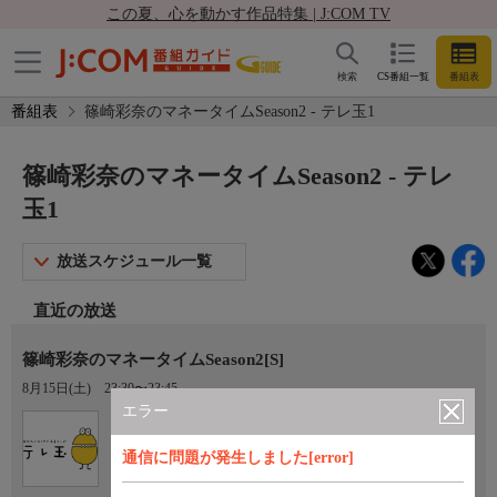
この夏、心を動かす作品特集 | J:COM TV
検索
CS番組一覧
番組表
番組表
篠崎彩奈のマネータイムSeason2 - テレ玉1
篠崎彩奈のマネータイムSeason2 - テレ
玉1
放送スケジュール一覧
直近の放送
篠崎彩奈のマネータイムSeason2[S]
8月15日(土)
23:30〜23:45
エラー
Ch.3
テレ玉1
通信に問題が発生しました[error]