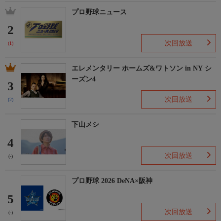
プロ野球ニュース
2
次回放送
(1)
エレメンタリー ホームズ&ワトソン in NY シ
ーズン4
3
次回放送
(2)
下山メシ
4
次回放送
(-)
プロ野球 2026 DeNA×阪神
5
次回放送
(-)