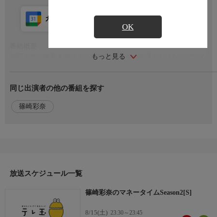
カレンダー登録
アプリ視聴
放送前
OK
番組概要
もっと見る
前回までの内容を踏まえ、円安で私たちの生活がどうなっていく
かを考えてみます。さらに、円安・円高のメリットを比較してみ
ましょう。
同じ出演者の他の番組を探す
出演者
篠崎彩奈
篠崎彩奈 菊川弘之（マーケットストラテジスト)
放送スケジュール一覧
篠崎彩奈のマネータイムSeason2[S]
8/15(土)
23:30～23:45