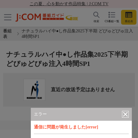
この夏、心を動かす作品特集 | J:COM TV
検索
CS番組一覧
番組表
番組
ナチュラルハイ中●し作品集2025下半期 どぴゅどぴゅ注入
表
4時間SP1
ナチュラルハイ中●し作品集2025下半期
どぴゅどぴゅ注入4時間SP1
直近の放送予定はありません
エラー
通信に問題が発生しました[error]