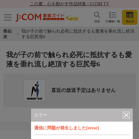
この夏、心を動かす作品特集 | J:COM TV
検索
CS番組一覧
番組表
番組
我が子の前で触られ必死に抵抗するも愛液を垂れ流し絶頂
表
する巨尻母6
我が子の前で触られ必死に抵抗するも愛
液を垂れ流し絶頂する巨尻母6
直近の放送予定はありません
エラー
通信に問題が発生しました[error]